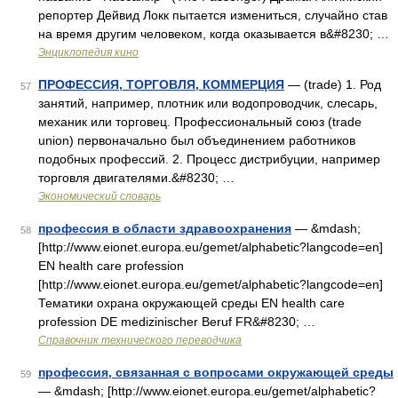
репортер Дейвид Локк пытается измениться, случайно став
на время другим человеком, когда оказывается в&#8230; …
Энциклопедия кино
ПРОФЕССИЯ, ТОРГОВЛЯ, КОММЕРЦИЯ
— (trade) 1. Род
57
занятий, например, плотник или водопроводчик, слесарь,
механик или торговец. Профессиональный союз (trade
union) первоначально был объединением работников
подобных профессий. 2. Процесс дистрибуции, например
торговля двигателями.&#8230; …
Экономический словарь
профессия в области здравоохранения
— &mdash;
58
[http://www.eionet.europa.eu/gemet/alphabetic?langcode=en]
EN health care profession
[http://www.eionet.europa.eu/gemet/alphabetic?langcode=en]
Тематики охрана окружающей среды EN health care
profession DE medizinischer Beruf FR&#8230; …
Справочник технического переводчика
профессия, связанная с вопросами окружающей среды
59
— &mdash; [http://www.eionet.europa.eu/gemet/alphabetic?