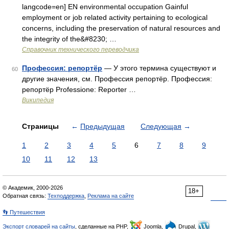
langcode=en] EN environmental occupation Gainful
employment or job related activity pertaining to ecological
concerns, including the preservation of natural resources and
the integrity of the&#8230; …
Справочник технического переводчика
Профессия: репортёр
— У этого термина существуют и
60
другие значения, см. Профессия репортёр. Профессия:
репортёр Professione: Reporter …
Википедия
Страницы
←
Предыдущая
Следующая
→
1
2
3
4
5
6
7
8
9
10
11
12
13
© Академик, 2000-2026
18+
Обратная связь:
Техподдержка
,
Реклама на сайте
👣 Путешествия
Экспорт словарей на сайты
, сделанные на PHP,
Joomla,
Drupal,