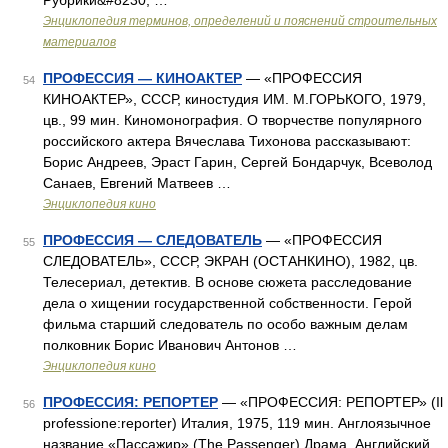
Рубрики&#8230; …
Энциклопедия терминов, определений и пояснений строительных
материалов
ПРОФЕССИЯ — КИНОАКТЕР
— «ПРОФЕССИЯ
54
КИНОАКТЕР», СССР, киностудия ИМ. М.ГОРЬКОГО, 1979,
цв., 99 мин. Киномонография. О творчестве популярного
российского актера Вячеслава Тихонова рассказывают:
Борис Андреев, Эраст Гарин, Сергей Бондарчук, Всеволод
Санаев, Евгений Матвеев …
Энциклопедия кино
ПРОФЕССИЯ — СЛЕДОВАТЕЛЬ
— «ПРОФЕССИЯ
55
СЛЕДОВАТЕЛЬ», СССР, ЭКРАН (ОСТАНКИНО), 1982, цв.
Телесериал, детектив. В основе сюжета расследование
дела о хищении государственной собственности. Герой
фильма старший следователь по особо важным делам
полковник Борис Иванович Антонов …
Энциклопедия кино
ПРОФЕССИЯ: РЕПОРТЕР
— «ПРОФЕССИЯ: РЕПОРТЕР» (Il
56
professione:reporter) Италия, 1975, 119 мин. Англоязычное
название «Пассажир» (The Passenger) Драма. Английский